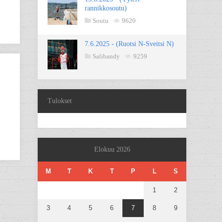
rannikkosoutu)
Soutu
9620
7.6.2025 - (Ruotsi N-Sveitsi N)
Salibandy
9259
Tulokset
Elokuu 2026
M
T
K
T
P
L
S
1
2
3
4
5
6
7
8
9