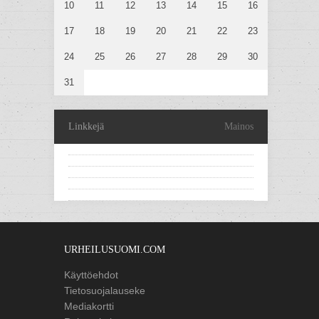
10
11
12
13
14
15
16
17
18
19
20
21
22
23
24
25
26
27
28
29
30
31
Linkkejä
Mainos
URHEILUSUOMI.COM
Käyttöehdot
Tietosuojalauseke
Mediakortti