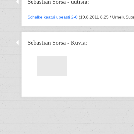
Sebastian Sorsa - uutisia:
Schalke kaatui upeasti 2-0
(
19.8.2011 8.25 /
UrheiluSuo
Sebastian Sorsa - Kuvia: