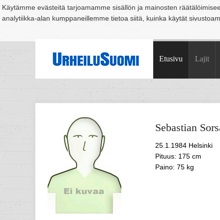
Käytämme evästeitä tarjoamamme sisällön ja mainosten räätälöimise
analytiikka-alan kumppaneillemme tietoa siitä, kuinka käytät sivusto
Suomi
Espoo
Helsinki
Hämeenlinna
Joensuu
Jyväskylä
Kouvo
Etusivu
Lajit
Sebastian
Sors
25.1.1984 Helsinki
Pituus: 175 cm
Paino: 75 kg