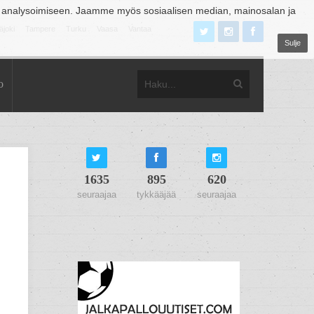
 analysoimiseen. Jaamme myös sosiaalisen median, mainosalan ja
äjoki
Tampere
Turku
Vaasa
Vantaa
Sulje
o
1635
895
620
seuraajaa
tykkääjää
seuraajaa