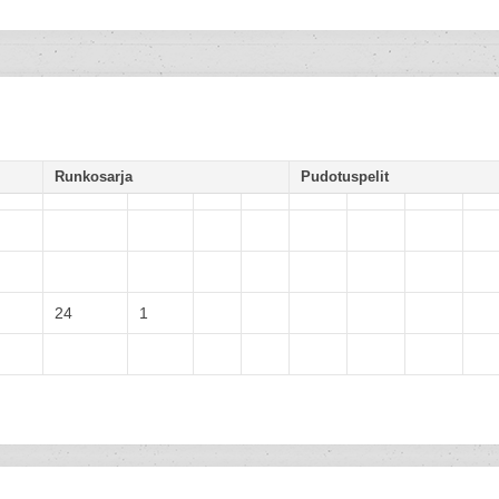
Runkosarja
Pudotuspelit
24
1