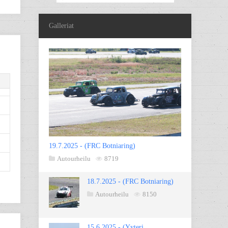
Galleriat
19.7.2025 - (FRC Botniaring)
Autourheilu
8719
18.7.2025 - (FRC Botniaring)
Autourheilu
8150
15.6.2025 - (Yyteri