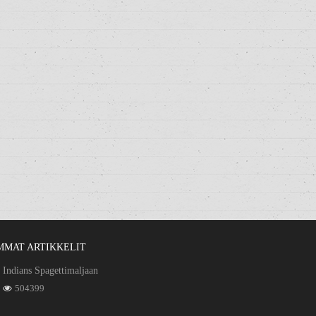
MMAT ARTIKKELIT
Indians Spagettimaljaan
504399