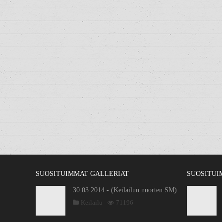
SUOSITUIMMAT GALLERIAT
SUOSITUI
30.03.2014 - (Keilailun nuorten SM)
Keilailu
71196