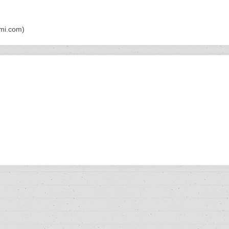
mi.com
)