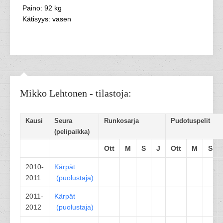
Paino: 92 kg
Kätisyys: vasen
Mikko Lehtonen - tilastoja:
Kausi
Seura
Runkosarja
Pudotuspelit
(pelipaikka)
Ott
M
S
J
Ott
M
S
2010-
Kärpät
2011
(
puolustaja
)
2011-
Kärpät
2012
(
puolustaja
)