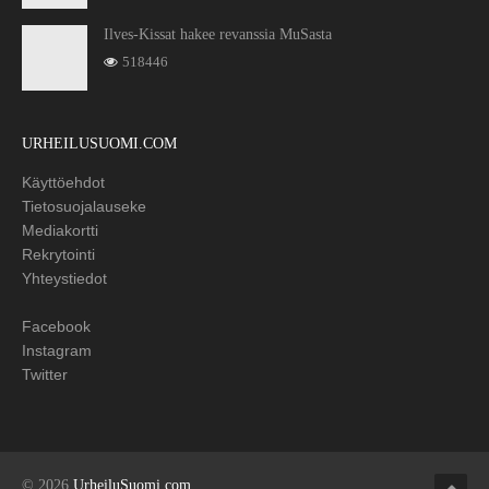
Ilves-Kissat hakee revanssia MuSasta
518446
URHEILUSUOMI.COM
Käyttöehdot
Tietosuojalauseke
Mediakortti
Rekrytointi
Yhteystiedot
Facebook
Instagram
Twitter
© 2026
UrheiluSuomi.com
.