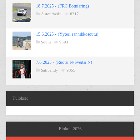
18.7.2025 - (FRC Botniaring)
Autourheilu
8217
15.6.2025 - (Yyteri rannikkosoutu)
Soutu
9693
7.6.2025 - (Ruotsi N-Sveitsi N)
Salibandy
9355
Tulokset
Elokuu 2026