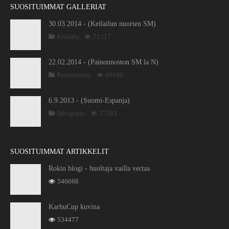
SUOSITUIMMAT GALLERIAT
30.03.2014 - (Keilailun nuorten SM)
Keilailu
71317
22.02.2014 - (Painonnoston SM la N)
Painonnosto
69180
6.9.2013 - (Suomi-Espanja)
Jalkapallo
57563
SUOSITUIMMAT ARTIKKELIT
Rokin blogi - huoltaja vailla vertaa
546668
KarhuCup kuvina
534477