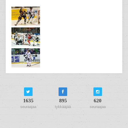
1635
895
620
seuraajaa
tykkääjää
seuraajaa