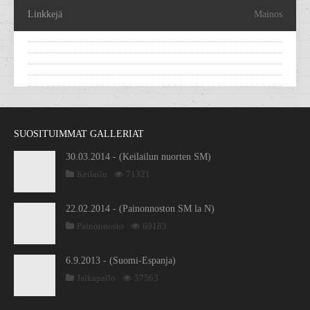
Linkkejä
Mainos
SUOSITUIMMAT GALLERIAT
30.03.2014 - (Keilailun nuorten SM)
Keilailu
71321
22.02.2014 - (Painonnoston SM la N)
Painonnosto
69183
6.9.2013 - (Suomi-Espanja)
Jalkapallo
57563