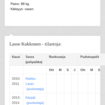
Paino: 88 kg
Kätisyys: vasen
Lasse Kukkonen - tilastoja:
Kausi
Seura
Runkosarja
Pudotuspelit
(pelipaikka)
Ott
M
S
J
Ott
M
S
2010-
Kiekko-
2011
Laser
(
puolustaja
)
2013-
Kärpät
2014
(
puolustaja
)