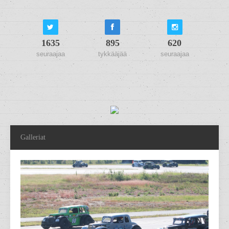
1635
895
620
seuraajaa
tykkääjää
seuraajaa
Galleriat