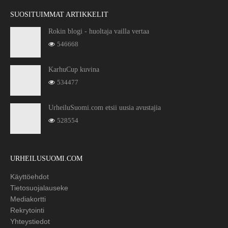
SUOSITUIMMAT ARTIKKELIT
Rokin blogi - huoltaja vailla vertaa
546668
KarhuCup kuvina
534477
UrheiluSuomi.com etsii uusia avustajia
528554
URHEILUSUOMI.COM
Käyttöehdot
Tietosuojalauseke
Mediakortti
Rekrytointi
Yhteystiedot