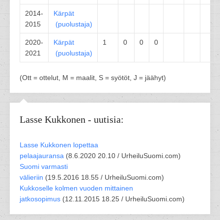
2014-
Kärpät
2015
(
puolustaja
)
2020-
Kärpät
1
0
0
0
2021
(
puolustaja
)
(Ott = ottelut, M = maalit, S = syötöt, J = jäähyt)
Lasse Kukkonen - uutisia:
Lasse Kukkonen lopettaa
pelaajauransa
(
8.6.2020 20.10 /
UrheiluSuomi.com
)
Suomi varmasti
välieriin
(
19.5.2016 18.55 /
UrheiluSuomi.com
)
Kukkoselle kolmen vuoden mittainen
jatkosopimus
(
12.11.2015 18.25 /
UrheiluSuomi.com
)