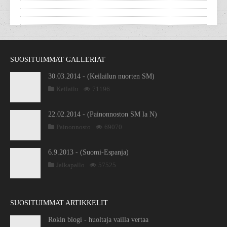
SUOSITUIMMAT GALLERIAT
30.03.2014 - (Keilailun nuorten SM)
Keilailu
71196
22.02.2014 - (Painonnoston SM la N)
Painonnosto
69070
6.9.2013 - (Suomi-Espanja)
Jalkapallo
57525
SUOSITUIMMAT ARTIKKELIT
Rokin blogi - huoltaja vailla vertaa