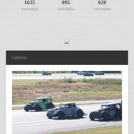
1635
895
620
seuraajaa
tykkääjää
seuraajaa
Galleriat