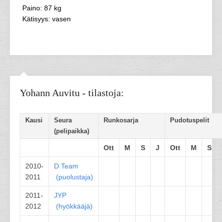
Paino: 87 kg
Kätisyys: vasen
Yohann Auvitu - tilastoja:
Kausi
Seura
Runkosarja
Pudotuspelit
(pelipaikka)
Ott
M
S
J
Ott
M
S
2010-
D Team
2011
(
puolustaja
)
2011-
JYP
2012
(
hyökkääjä
)