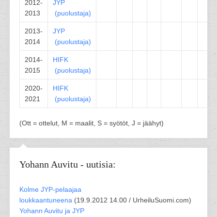
2012-
JYP
2013
(
puolustaja
)
2013-
JYP
2014
(
puolustaja
)
2014-
HIFK
2015
(
puolustaja
)
2020-
HIFK
2021
(
puolustaja
)
(Ott = ottelut, M = maalit, S = syötöt, J = jäähyt)
Yohann Auvitu - uutisia:
Kolme JYP-pelaajaa
loukkaantuneena
(
19.9.2012 14.00 /
UrheiluSuomi.com
)
Yohann Auvitu ja JYP