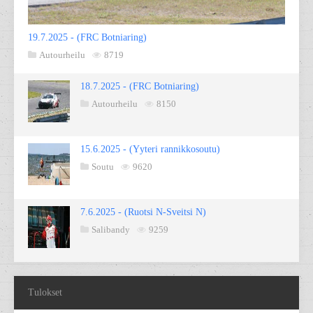
19.7.2025 - (FRC Botniaring)
Autourheilu
8719
18.7.2025 - (FRC Botniaring)
Autourheilu
8150
15.6.2025 - (Yyteri rannikkosoutu)
Soutu
9620
7.6.2025 - (Ruotsi N-Sveitsi N)
Salibandy
9259
Tulokset