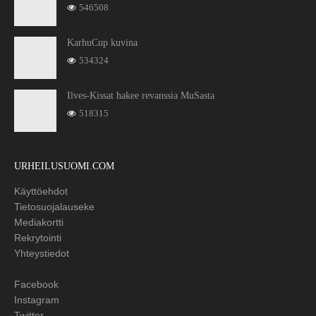
546508
KarhuCup kuvina
534324
Ilves-Kissat hakee revanssia MuSasta
518315
URHEILUSUOMI.COM
Käyttöehdot
Tietosuojalauseke
Mediakortti
Rekrytointi
Yhteystiedot
Facebook
Instagram
Twitter