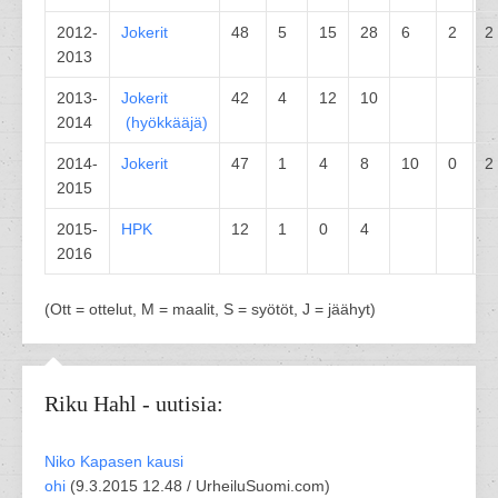
2012-
Jokerit
48
5
15
28
6
2
2
2013
2013-
Jokerit
42
4
12
10
2014
(
hyökkääjä
)
2014-
Jokerit
47
1
4
8
10
0
2
2015
2015-
HPK
12
1
0
4
2016
(Ott = ottelut, M = maalit, S = syötöt, J = jäähyt)
Riku Hahl - uutisia:
Niko Kapasen kausi
ohi
(
9.3.2015 12.48 /
UrheiluSuomi.com
)