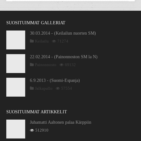
SUOSITUIMMAT GALLERIAT
30.03.2014 - (Keilailun nuorten SM)
Keilailu
71274
22.02.2014 - (Painonnoston SM la N)
Painonnosto
69132
6.9.2013 - (Suomi-Espanja)
Jalkapallo
57554
SUOSITUIMMAT ARTIKKELIT
Juhamatti Aaltonen palaa Kärppiin
512910