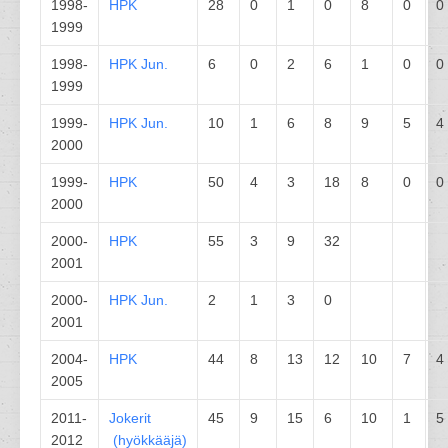
1998-
HPK
28
0
1
0
8
0
0
1999
1998-
HPK
Jun.
6
0
2
6
1
0
0
1999
1999-
HPK
Jun.
10
1
6
8
9
5
4
2000
1999-
HPK
50
4
3
18
8
0
0
2000
2000-
HPK
55
3
9
32
2001
2000-
HPK
Jun.
2
1
3
0
2001
2004-
HPK
44
8
13
12
10
7
4
2005
2011-
Jokerit
45
9
15
6
10
1
5
2012
(
hyökkääjä
)