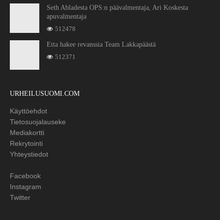
Seth Abladesta OPS:n päävalmentaja, Ari Koskesta
apuvalmentaja
512478
Etta hakee revanssia Team Lakkapäästä
512371
URHEILUSUOMI.COM
Käyttöehdot
Tietosuojalauseke
Mediakortti
Rekrytointi
Yhteystiedot
Facebook
Instagram
Twitter