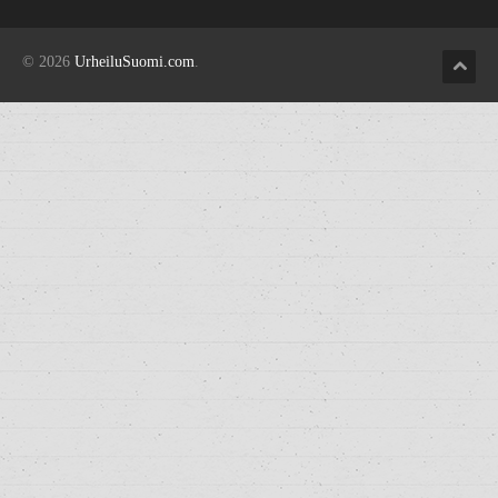
© 2026
UrheiluSuomi.com
.