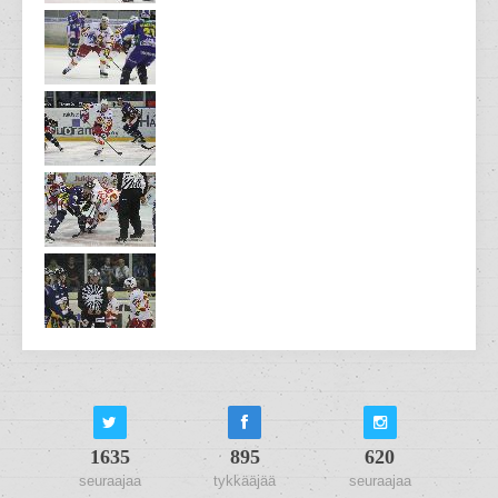
1635
895
620
seuraajaa
tykkääjää
seuraajaa