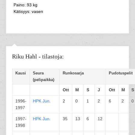
Paino: 93 kg
Kätisyys: vasen
Riku Hahl - tilastoja:
Kausi
Seura
Runkosarja
Pudotuspelit
(pelipaikka)
Ott
M
S
J
Ott
M
S
1996-
HPK
Jun.
2
0
1
2
6
2
0
1997
1997-
HPK
Jun.
35
13
6
12
1998