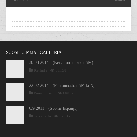
SUOSITUIMMAT GALLERIAT
30.03.2014 - (Keilailun nuorten SM)
Keilailu
71158
22.02.2014 - (Painonnoston SM la N)
Painonnosto
69032
6.9.2013 - (Suomi-Espanja)
Jalkapallo
57506