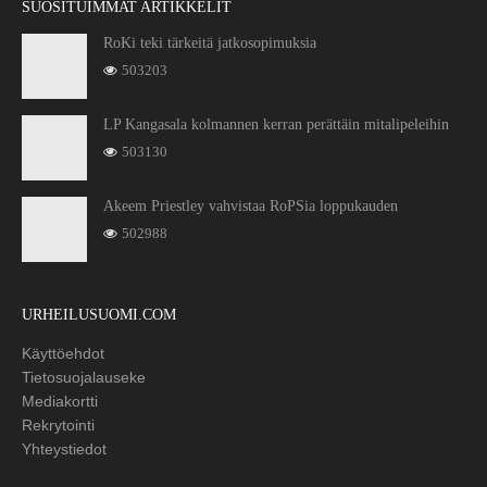
SUOSITUIMMAT ARTIKKELIT
RoKi teki tärkeitä jatkosopimuksia
503203
LP Kangasala kolmannen kerran perättäin mitalipeleihin
503130
Akeem Priestley vahvistaa RoPSia loppukauden
502988
URHEILUSUOMI.COM
Käyttöehdot
Tietosuojalauseke
Mediakortti
Rekrytointi
Yhteystiedot