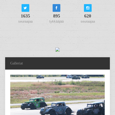
1635
895
620
seuraajaa
tykkääjää
seuraajaa
Galleriat