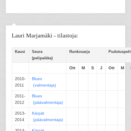
Lauri Marjamäki - tilastoja:
Kausi
Seura
Runkosarja
Pudotuspeli
(pelipaikka)
Ott
M
S
J
Ott
M
2010-
Blues
2011
(
valmentaja
)
2011-
Blues
2012
(
päävalmentaja
)
2013-
Kärpät
2014
(
päävalmentaja
)
2014-
Kärpät