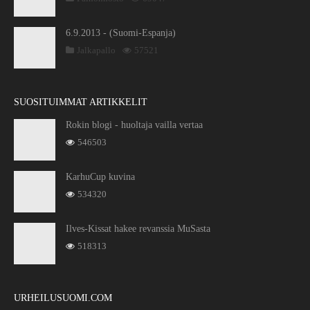
6.9.2013 - (Suomi-Espanja)
Jalkapallo
57521
SUOSITUIMMAT ARTIKKELIT
Rokin blogi - huoltaja vailla vertaa
546503
KarhuCup kuvina
534320
Ilves-Kissat hakee revanssia MuSasta
518313
URHEILUSUOMI.COM