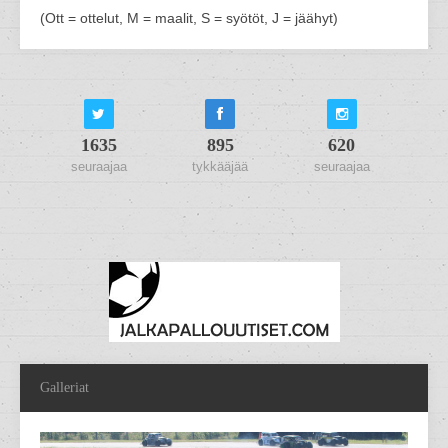
(Ott = ottelut, M = maalit, S = syötöt, J = jäähyt)
1635
895
620
seuraajaa
tykkääjää
seuraajaa
Galleriat