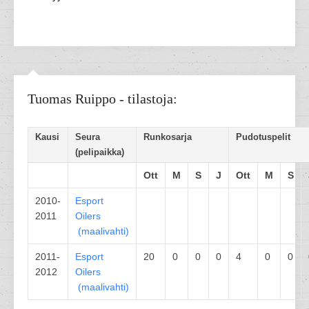
Tuomas Ruippo - tilastoja:
Kausi
Seura
Runkosarja
Pudotuspelit
(pelipaikka)
Ott
M
S
J
Ott
M
S
2010-
Esport
2011
Oilers
(
maalivahti
)
2011-
Esport
20
0
0
0
4
0
0
2012
Oilers
(
maalivahti
)