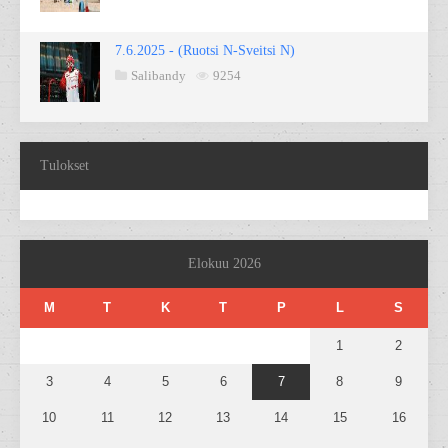
7.6.2025 - (Ruotsi N-Sveitsi N)
Salibandy
9254
Tulokset
Elokuu 2026
M
T
K
T
P
L
S
1
2
3
4
5
6
7
8
9
10
11
12
13
14
15
16