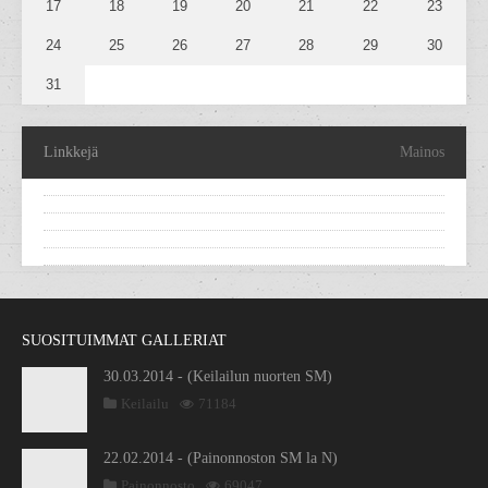
17
18
19
20
21
22
23
24
25
26
27
28
29
30
31
Linkkejä
Mainos
SUOSITUIMMAT GALLERIAT
30.03.2014 - (Keilailun nuorten SM)
Keilailu
71184
22.02.2014 - (Painonnoston SM la N)
Painonnosto
69047