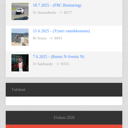
18.7.2025 - (FRC Botniaring)
Autourheilu
8217
15.6.2025 - (Yyteri rannikkosoutu)
Soutu
9693
7.6.2025 - (Ruotsi N-Sveitsi N)
Salibandy
9355
Tulokset
Elokuu 2026