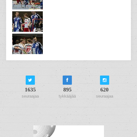
1635
895
620
seuraajaa
tykkääjää
seuraajaa