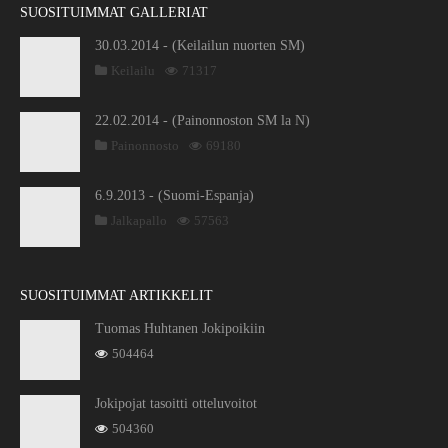
SUOSITUIMMAT GALLERIAT
30.03.2014 - (Keilailun nuorten SM)
Keilailu
71317
22.02.2014 - (Painonnoston SM la N)
Painonnosto
69180
6.9.2013 - (Suomi-Espanja)
Jalkapallo
57563
SUOSITUIMMAT ARTIKKELIT
Tuomas Huhtanen Jokipoikiin
504464
Jokipojat tasoitti otteluvoitot
504360