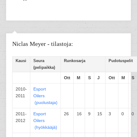
Niclas Meyer - tilastoja:
Kausi
Seura
Runkosarja
Pudotuspelit
(pelipaikka)
Ott
M
S
J
Ott
M
S
2010-
Esport
2011
Oilers
(
puolustaja
)
2011-
Esport
26
16
9
15
3
0
0
2012
Oilers
(
hyökkääjä
)