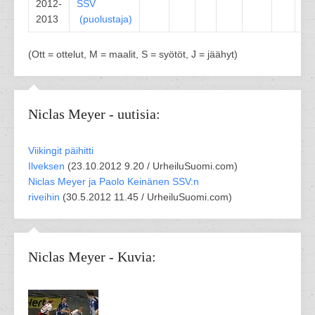
2012-
SSV
2013
(
puolustaja
)
(Ott = ottelut, M = maalit, S = syötöt, J = jäähyt)
Niclas Meyer - uutisia:
Viikingit päihitti
Ilveksen
(
23.10.2012 9.20 /
UrheiluSuomi.com
)
Niclas Meyer ja Paolo Keinänen SSV:n
riveihin
(
30.5.2012 11.45 /
UrheiluSuomi.com
)
Niclas Meyer - Kuvia: