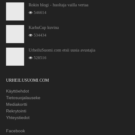
Rokin blogi - huoltaja vailla vertaa
546614
KarhuCup kuvina
534434
UrheiluSuomi.com etsii uusia avustajia
528516
URHEILUSUOMI.COM
Käyttöehdot
Tietosuojalauseke
Mediakortti
Rekrytointi
Yhteystiedot
Facebook