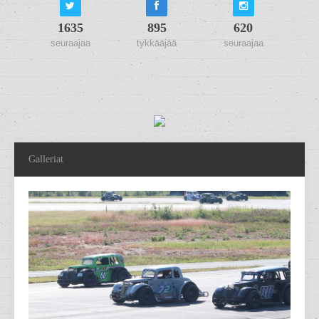
1635
895
620
seuraajaa
tykkääjää
seuraajaa
Galleriat