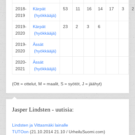
2018-
Kärpät
53
11
16
14
17
3
2
2019
(
hyökkääjä
)
2019-
Kärpät
23
2
3
6
2020
(
hyökkääjä
)
2019-
Ässät
2020
(
hyökkääjä
)
2020-
Ässät
2021
(
hyökkääjä
)
(Ott = ottelut, M = maalit, S = syötöt, J = jäähyt)
Jasper Lindsten - uutisia:
Lindsten ja Vittasmäki lainalle
TUTOon
(
21.10.2014 21.10 /
UrheiluSuomi.com
)