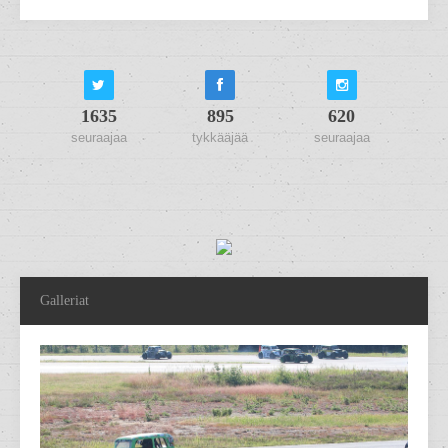
1635
895
620
seuraajaa
tykkääjää
seuraajaa
Galleriat