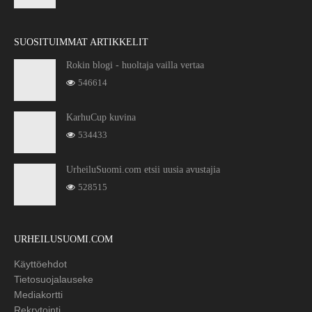
SUOSITUIMMAT ARTIKKELIT
Rokin blogi - huoltaja vailla vertaa
546614
KarhuCup kuvina
534433
UrheiluSuomi.com etsii uusia avustajia
528515
URHEILUSUOMI.COM
Käyttöehdot
Tietosuojalauseke
Mediakortti
Rekrytointi