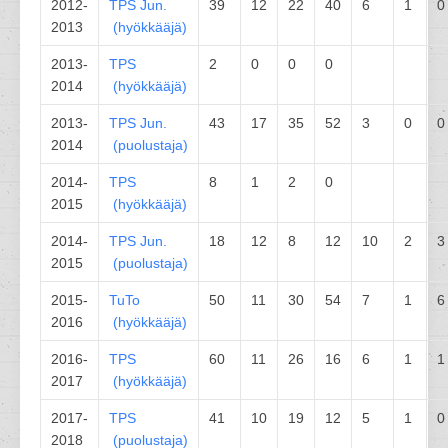
2012-
TPS
Jun.
39
12
22
40
6
1
0
2013
(
hyökkääjä
)
2013-
TPS
2
0
0
0
2014
(
hyökkääjä
)
2013-
TPS
Jun.
43
17
35
52
3
0
0
2014
(
puolustaja
)
2014-
TPS
8
1
2
0
2015
(
hyökkääjä
)
2014-
TPS
Jun.
18
12
8
12
10
2
3
2015
(
puolustaja
)
2015-
TuTo
50
11
30
54
7
1
6
2016
(
hyökkääjä
)
2016-
TPS
60
11
26
16
6
1
1
2017
(
hyökkääjä
)
2017-
TPS
41
10
19
12
5
1
0
2018
(
puolustaja
)