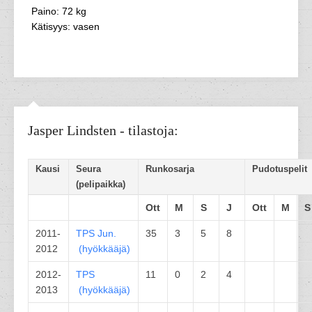
Paino: 72 kg
Kätisyys: vasen
Jasper Lindsten - tilastoja:
Kausi
Seura
Runkosarja
Pudotuspelit
(pelipaikka)
Ott
M
S
J
Ott
M
S
2011-
TPS
Jun.
35
3
5
8
2012
(
hyökkääjä
)
2012-
TPS
11
0
2
4
2013
(
hyökkääjä
)