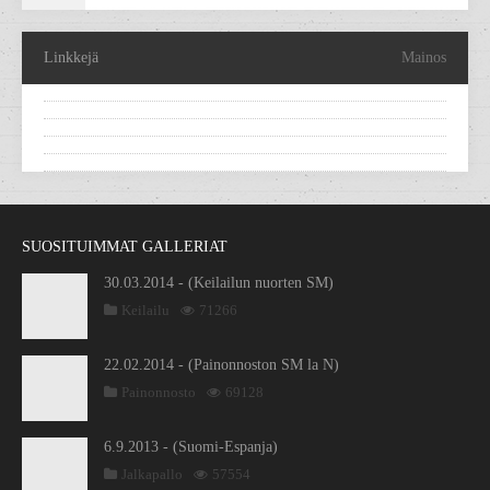
Linkkejä
Mainos
SUOSITUIMMAT GALLERIAT
30.03.2014 - (Keilailun nuorten SM)
Keilailu
71266
22.02.2014 - (Painonnoston SM la N)
Painonnosto
69128
6.9.2013 - (Suomi-Espanja)
Jalkapallo
57554