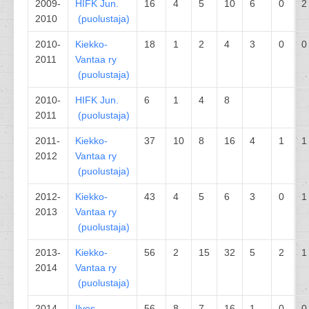
2009-
HIFK
Jun.
16
4
5
10
6
0
2
2010
(
puolustaja
)
2010-
Kiekko-
18
1
2
4
3
0
0
2011
Vantaa ry
(
puolustaja
)
2010-
HIFK
Jun.
6
1
4
8
2011
(
puolustaja
)
2011-
Kiekko-
37
10
8
16
4
1
1
2012
Vantaa ry
(
puolustaja
)
2012-
Kiekko-
43
4
5
6
3
0
1
2013
Vantaa ry
(
puolustaja
)
2013-
Kiekko-
56
2
15
32
5
2
1
2014
Vantaa ry
(
puolustaja
)
2014-
Ilves
56
8
7
16
1
0
0