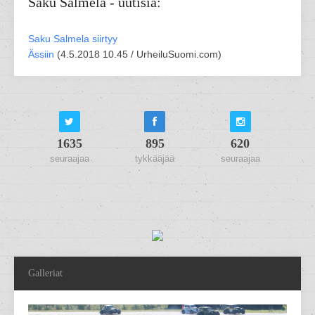
Saku Salmela - uutisia:
Saku Salmela siirtyy
Ässiin
(
4.5.2018 10.45 /
UrheiluSuomi.com
)
1635
895
620
seuraajaa
tykkääjää
seuraajaa
Galleriat