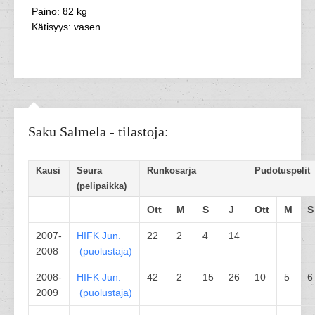
Paino: 82 kg
Kätisyys: vasen
Saku Salmela - tilastoja:
Kausi
Seura
Runkosarja
Pudotuspelit
(pelipaikka)
Ott
M
S
J
Ott
M
S
2007-
HIFK
Jun.
22
2
4
14
2008
(
puolustaja
)
2008-
HIFK
Jun.
42
2
15
26
10
5
6
2009
(
puolustaja
)