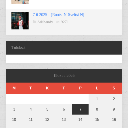
7.6.2025 - (Ruotsi N-Sveitsi N)
Salibandy
9271
Tulokset
Elokuu 2026
M
T
K
T
P
L
S
1
2
3
4
5
6
7
8
9
10
11
12
13
14
15
16