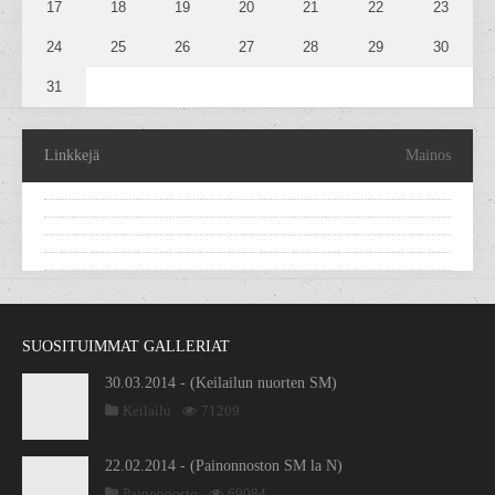
17
18
19
20
21
22
23
24
25
26
27
28
29
30
31
Linkkejä
Mainos
SUOSITUIMMAT GALLERIAT
30.03.2014 - (Keilailun nuorten SM)
Keilailu
71209
22.02.2014 - (Painonnoston SM la N)
Painonnosto
69084