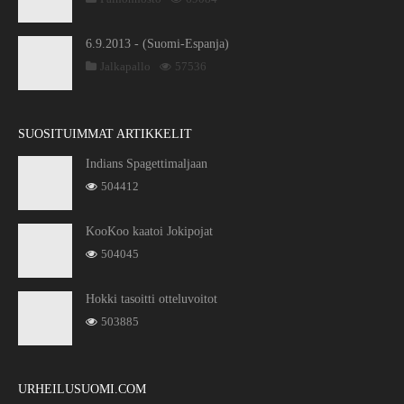
6.9.2013 - (Suomi-Espanja)
Jalkapallo
57536
SUOSITUIMMAT ARTIKKELIT
Indians Spagettimaljaan
504412
KooKoo kaatoi Jokipojat
504045
Hokki tasoitti otteluvoitot
503885
URHEILUSUOMI.COM