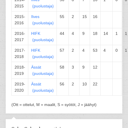
2015
(
puolustaja
)
2015-
Ilves
55
2
15
16
2016
(
puolustaja
)
2016-
HIFK
44
4
9
18
14
1
1
2017
(
puolustaja
)
2017-
HIFK
57
2
4
53
4
0
1
2018
(
puolustaja
)
2018-
Ässät
58
3
9
12
2019
(
puolustaja
)
2019-
Ässät
56
2
10
22
2020
(
puolustaja
)
(Ott = ottelut, M = maalit, S = syötöt, J = jäähyt)