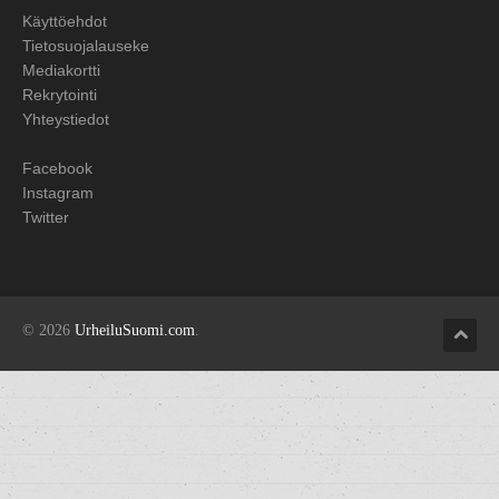
Käyttöehdot
Tietosuojalauseke
Mediakortti
Rekrytointi
Yhteystiedot
Facebook
Instagram
Twitter
© 2026
UrheiluSuomi.com
.