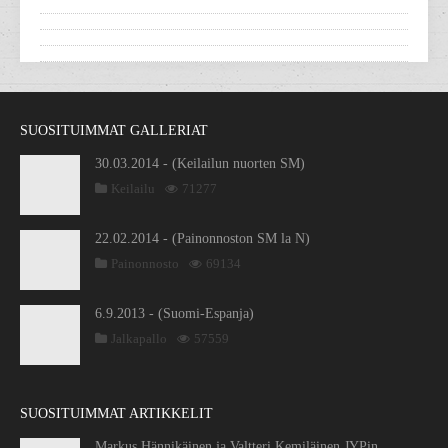
SUOSITUIMMAT GALLERIAT
30.03.2014 - (Keilailun nuorten SM)
Keilailu
71277
22.02.2014 - (Painonnoston SM la N)
Painonnosto
69134
6.9.2013 - (Suomi-Espanja)
Jalkapallo
57559
SUOSITUIMMAT ARTIKKELIT
Markus Hännikäinen ja Valtteri Kemiläinen JYPin