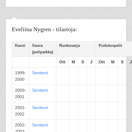
Eveliina Nygren - tilastoja:
Kausi
Seura
Runkosarja
Pudotuspelit
(pelipaikka)
Ott
M
S
J
Ott
M
S
J
1999-
Sentterit
2000
2000-
Sentterit
2001
2001-
Sentterit
2002
2002-
Sentterit
2003