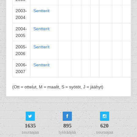
2003-
Sentterit
2004
2004-
Sentterit
2005
2005-
Sentterit
2006
2006-
Sentterit
2007
(Ott = ottelut, M = maalit, S = syötöt, J = jäähyt)
1635
895
620
seuraajaa
tykkääjää
seuraajaa