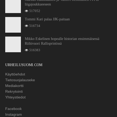
liigajoukkueeseen
517052
Tommi Kari palaa JJK-paitaan
516734
Mikko Eskelinen hopealle historian ensimmäisessä
Riihivuori Rallisprintissä
516383
URHEILUSUOMI.COM
Käyttöehdot
Tietosuojalauseke
Mediakortti
Rekrytointi
Yhteystiedot
Facebook
Instagram