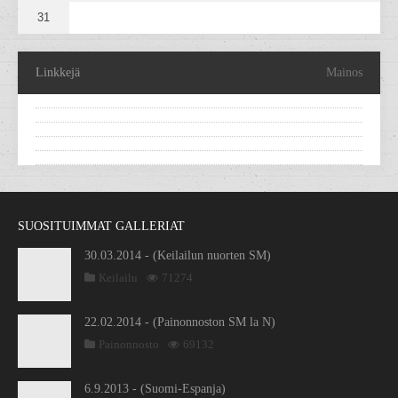
31
Linkkejä
Mainos
SUOSITUIMMAT GALLERIAT
30.03.2014 - (Keilailun nuorten SM)
Keilailu
71274
22.02.2014 - (Painonnoston SM la N)
Painonnosto
69132
6.9.2013 - (Suomi-Espanja)