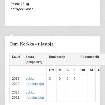
Paino: 75 kg
Kätisyys: vasen
Onni Korkka - tilastoja:
Kausi
Seura
Runkosarja
Pudotuspelit
(pelipaikka)
Ott
M
S
J
Ott
M
S
2019-
Lukko
3
0
0
0
2020
(
puolustaja
)
2020-
Lukko
2021
(
puolustaja
)