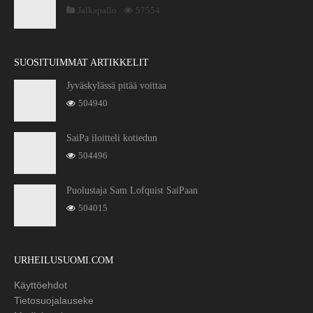
Jalkapallo
57554
SUOSITUIMMAT ARTIKKELIT
Jyväskylässä pitää voittaa
504940
SaiPa iloitteli kotiedun
504496
Puolustaja Sam Lofquist SaiPaan
504015
URHEILUSUOMI.COM
Käyttöehdot
Tietosuojalauseke