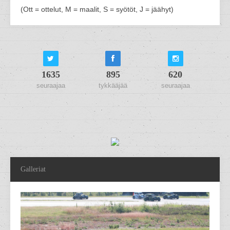
(Ott = ottelut, M = maalit, S = syötöt, J = jäähyt)
1635
895
620
seuraajaa
tykkääjää
seuraajaa
Galleriat