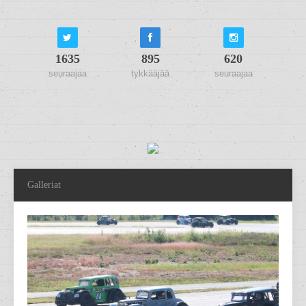
1635
895
620
seuraajaa
tykkääjää
seuraajaa
Galleriat