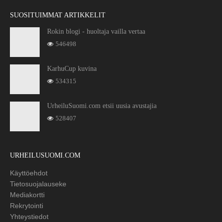
SUOSITUIMMAT ARTIKKELIT
Rokin blogi - huoltaja vailla vertaa
546498
KarhuCup kuvina
534315
UrheiluSuomi.com etsii uusia avustajia
528407
URHEILUSUOMI.COM
Käyttöehdot
Tietosuojalauseke
Mediakortti
Rekrytointi
Yhteystiedot