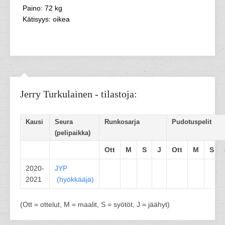
Paino: 72 kg
Kätisyys: oikea
Jerry Turkulainen - tilastoja:
Kausi
Seura
Runkosarja
Pudotuspelit
(pelipaikka)
Ott
M
S
J
Ott
M
S
2020-
JYP
2021
(
hyökkääjä
)
(Ott = ottelut, M = maalit, S = syötöt, J = jäähyt)