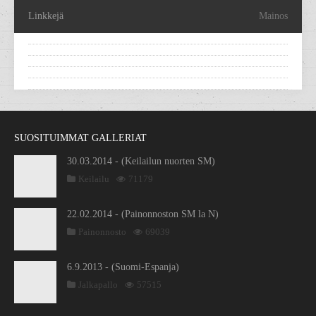
Linkkejä
Mainos
SUOSITUIMMAT GALLERIAT
30.03.2014 - (Keilailun nuorten SM)
Keilailu
71179
22.02.2014 - (Painonnoston SM la N)
Painonnosto
69039
6.9.2013 - (Suomi-Espanja)
Jalkapallo
57515