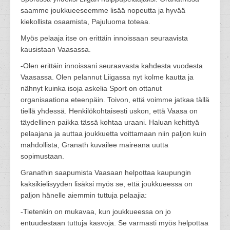
saamme joukkueeseemme lisää nopeutta ja hyvää
kiekollista osaamista, Pajuluoma toteaa.
Myös pelaaja itse on erittäin innoissaan seuraavista
kausistaan Vaasassa.
-Olen erittäin innoissani seuraavasta kahdesta vuodesta
Vaasassa. Olen pelannut Liigassa nyt kolme kautta ja
nähnyt kuinka isoja askelia Sport on ottanut
organisaationa eteenpäin. Toivon, että voimme jatkaa tällä
tiellä yhdessä. Henkilökohtaisesti uskon, että Vaasa on
täydellinen paikka tässä kohtaa uraani. Haluan kehittyä
pelaajana ja auttaa joukkuetta voittamaan niin paljon kuin
mahdollista, Granath kuvailee maireana uutta
sopimustaan.
Granathin saapumista Vaasaan helpottaa kaupungin
kaksikielisyyden lisäksi myös se, että joukkueessa on
paljon hänelle aiemmin tuttuja pelaajia:
-Tietenkin on mukavaa, kun joukkueessa on jo
entuudestaan tuttuja kasvoja. Se varmasti myös helpottaa