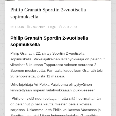
Philip Granath Sportiin 2-vuotisella
sopimuksella
12538
Jääkiekko -
Liiga
22.5.2025
Philip Granath Sportiin 2-vuotisella
sopimuksella
Philip Granath, 22, siirtyy Sportiin 2-vuotisella
sopimuskella. Vikkeläjalkainen laitahyökkääjä on pelannut
viimeiset 3 kauttaan Tapparassa voittaen seurassa 2
Suomen mestaruutta. Parhaalla kaudellaan Granath teki
28 tehopistettä, joista 11 maaleja.
Urheilujohtaja Ari-Pekka Pajuluoma oli tyytyväinen
kiinnitettyään nopean laitahyökkääjän joukkueeseen:
-Philip on vielä nuori pelaaja, mutta siitä huolimatta hän
on pelannut jo neljä kautta miesten pelejä kovissa
sarjoissa. Uskomme, että Philip voi kasvaa Vaasassa ja
Sportissa yhdeksi Liigan huippupelaajaksi. Granathissa