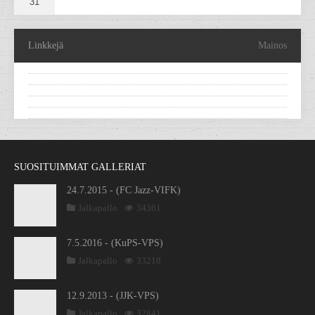
31
Linkkejä
Mainos
SUOSITUIMMAT GALLERIAT
24.7.2015 - (FC Jazz-VIFK)
Jalkapallo
34361
7.5.2016 - (KuPS-VPS)
Jalkapallo
33218
12.9.2013 - (JJK-VPS)
Jalkapallo
32841