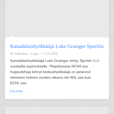
Kanadalaishyökkääjä Luke Grainger Sportiin
Jääkiekko -
Liiga
3.6.2026
Kanadalaishyökkääjä Luke Grainger siirtyy Sportiin 1+1-
vuotisella sopimuksella. Yliopistosarja NCAA:ssa
huipputehoja tehnyt keskushyökkääjä on pelannut
viimeisen kolmen vuoden aikana niin AHL:ssä kuin
ECHL:ssä.
Lue lisää