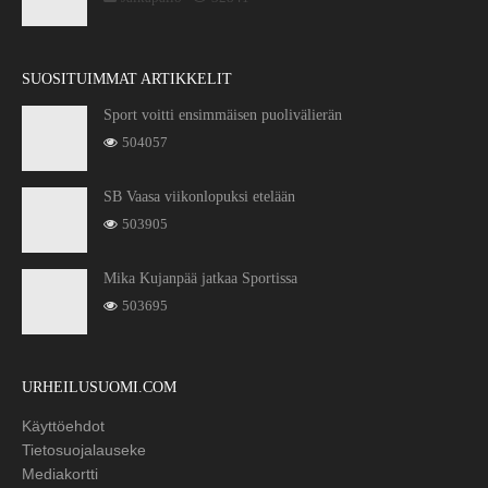
SUOSITUIMMAT ARTIKKELIT
Sport voitti ensimmäisen puolivälierän
504057
SB Vaasa viikonlopuksi etelään
503905
Mika Kujanpää jatkaa Sportissa
503695
URHEILUSUOMI.COM
Käyttöehdot
Tietosuojalauseke
Mediakortti