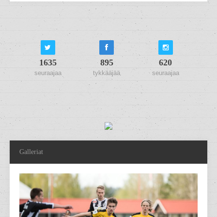
1635
895
620
seuraajaa
tykkääjää
seuraajaa
Galleriat