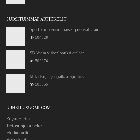
SUOSITUIMMAT ARTIKKELIT
Sport voitti ensimmäisen puolivälierän
504028
SB Vaasa viikonlopuksi etelään
503876
Mika Kujanpää jatkaa Sportissa
503665
URHEILUSUOMI.COM
Käyttöehdot
Tietosuojalauseke
Mediakortti
Rekrytointi