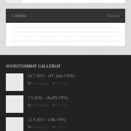
Linkkejä
Mainos
SUOSITUIMMAT GALLERIAT
24.7.2015 - (FC Jazz-VIFK)
Jalkapallo
34349
7.5.2016 - (KuPS-VPS)
Jalkapallo
33210
12.9.2013 - (JJK-VPS)
Jalkapallo
32821