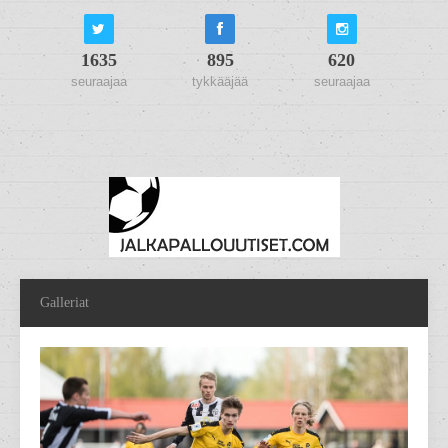
1635
895
620
seuraajaa
tykkääjää
seuraajaa
Galleriat