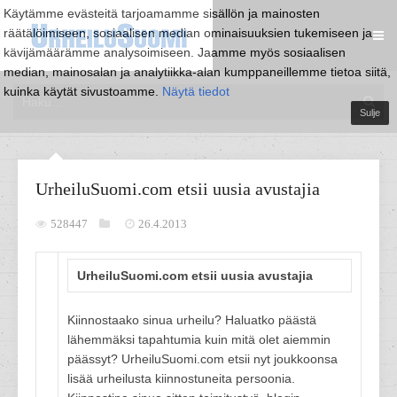
Käytämme evästeitä tarjoamamme sisällön ja mainosten
räätälöimiseen, sosiaalisen median ominaisuuksien tukemiseen ja
kävijämäärämme analysoimiseen. Jaamme myös sosiaalisen
median, mainosalan ja analytiikka-alan kumppaneillemme tietoa siitä,
kuinka käytät sivustoamme.
Näytä tiedot
Sulje
UrheiluSuomi.com etsii uusia avustajia
528447
26.4.2013
UrheiluSuomi.com etsii uusia avustajia
Kiinnostaako sinua urheilu? Haluatko päästä
lähemmäksi tapahtumia kuin mitä olet aiemmin
päässyt? UrheiluSuomi.com etsii nyt joukkoonsa
lisää urheilusta kiinnostuneita persoonia.