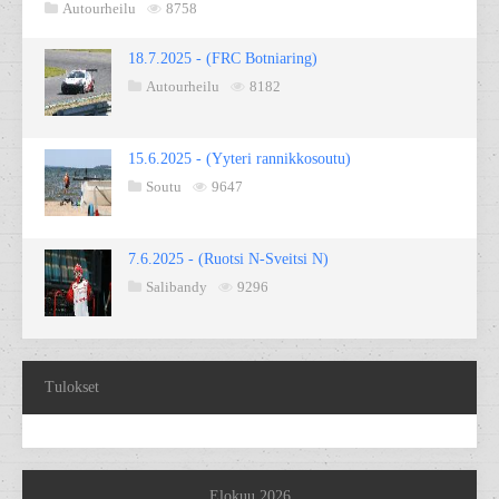
Autourheilu
8758
18.7.2025 - (FRC Botniaring)
Autourheilu
8182
15.6.2025 - (Yyteri rannikkosoutu)
Soutu
9647
7.6.2025 - (Ruotsi N-Sveitsi N)
Salibandy
9296
Tulokset
Elokuu 2026