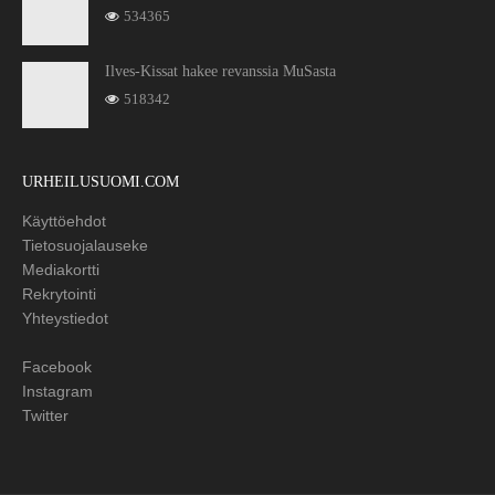
534365
Ilves-Kissat hakee revanssia MuSasta
518342
URHEILUSUOMI.COM
Käyttöehdot
Tietosuojalauseke
Mediakortti
Rekrytointi
Yhteystiedot
Facebook
Instagram
Twitter