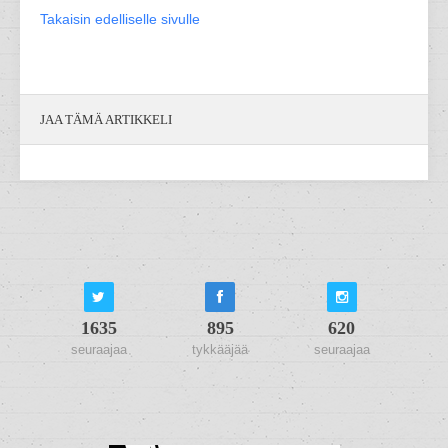
Takaisin edelliselle sivulle
JAA TÄMÄ ARTIKKELI
1635
895
620
seuraajaa
tykkääjää
seuraajaa