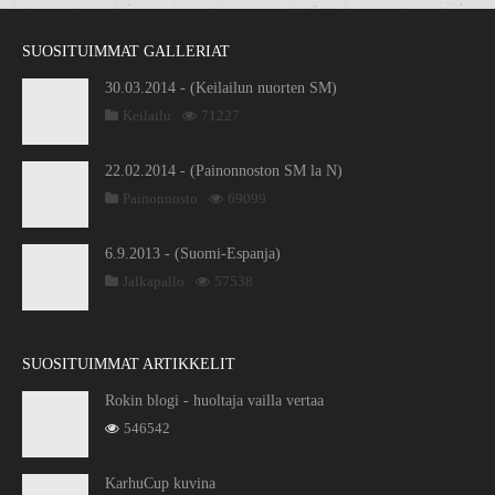
SUOSITUIMMAT GALLERIAT
30.03.2014 - (Keilailun nuorten SM)
Keilailu
71227
22.02.2014 - (Painonnoston SM la N)
Painonnosto
69099
6.9.2013 - (Suomi-Espanja)
Jalkapallo
57538
SUOSITUIMMAT ARTIKKELIT
Rokin blogi - huoltaja vailla vertaa
546542
KarhuCup kuvina