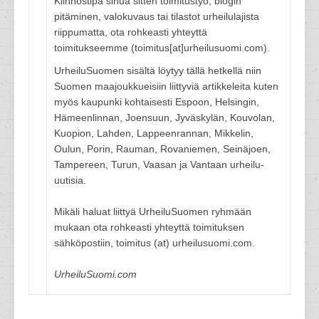
Kiinnostipa sinua sitten toimitustyö, blogin
pitäminen, valokuvaus tai tilastot urheilulajista
riippumatta, ota rohkeasti yhteyttä
toimitukseemme (toimitus[at]urheilusuomi.com).
UrheiluSuomen sisältä löytyy tällä hetkellä niin
Suomen maajoukkueisiin liittyviä artikkeleita kuten
myös kaupunki kohtaisesti Espoon, Helsingin,
Hämeenlinnan, Joensuun, Jyväskylän, Kouvolan,
Kuopion, Lahden, Lappeenrannan, Mikkelin,
Oulun, Porin, Rauman, Rovaniemen, Seinäjoen,
Tampereen, Turun, Vaasan ja Vantaan urheilu-
uutisia.
Mikäli haluat liittyä UrheiluSuomen ryhmään
mukaan ota rohkeasti yhteyttä toimituksen
sähköpostiin, toimitus (at) urheilusuomi.com.
UrheiluSuomi.com