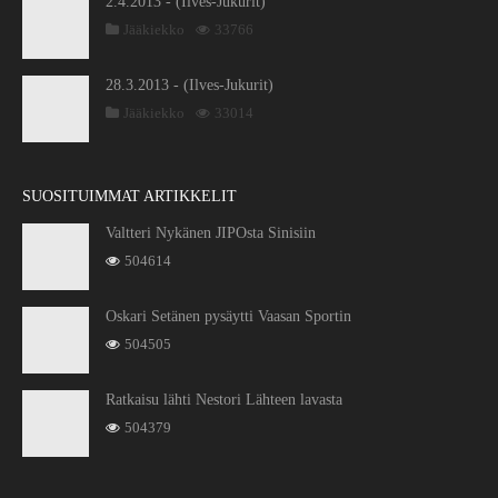
2.4.2013 - (Ilves-Jukurit)
Jääkiekko
33766
28.3.2013 - (Ilves-Jukurit)
Jääkiekko
33014
SUOSITUIMMAT ARTIKKELIT
Valtteri Nykänen JIPOsta Sinisiin
504614
Oskari Setänen pysäytti Vaasan Sportin
504505
Ratkaisu lähti Nestori Lähteen lavasta
504379