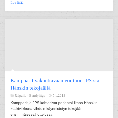
Lue lisää
Kampparit vakuuttavaan voittoon JPS:sta
Hänskin tekojäällä
Jääpallo -
Bandyliiga
5.1.2013
Kampparit ja JPS kohtasivat perjantai-iltana Hänskin
keskiviikkona vihdoin käynnistetyn tekojään
ensimmäisessä ottelussa.