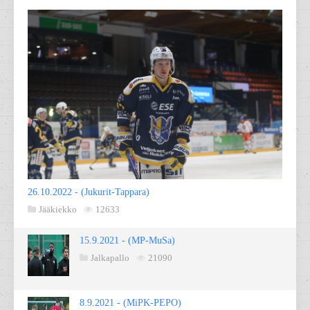
26.10.2022 - (Jukurit-Tappara)
Jääkiekko
12633
15.9.2021 - (MP-MuSa)
Jalkapallo
21090
8.9.2021 - (MiPK-PEPO)