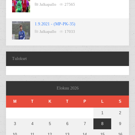
Jalkapallo
27565
1.9.2021 - (MP-PK-35)
Jalkapallo
17033
Tulokset
Elokuu 2026
M
T
K
T
P
L
S
1
2
3
4
5
6
7
8
9
10
11
12
13
14
15
16