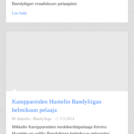
Bandyliigan maaliskuun pelaajaksi.
Lue lisää
Kamppareiden Huotelin Bandyliigan
helmikuun pelaaja
Jääpallo -
Bandyliiga
3.3.2014
Mikkelin Kamppareiden keskikenttäpelaaja Kimmo
Huotelin on valittu Bandyliigan helmikuun pelaajaksi.