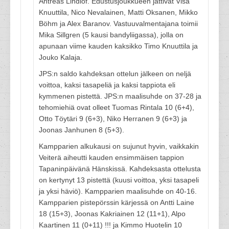
Antreas Lindlöf. Edustusjoukkueen jättivät Visa
Knuuttila, Nico Nevalainen, Matti Oksanen, Mikko
Böhm ja Alex Baranov. Vastuuvalmentajana toimii
Mika Sillgren (5 kausi bandyliigassa), jolla on
apunaan viime kauden kaksikko Timo Knuuttila ja
Jouko Kalaja.
JPS:n saldo kahdeksan ottelun jälkeen on neljä
voittoa, kaksi tasapeliä ja kaksi tappiota eli
kymmenen pistettä. JPS:n maalisuhde on 37-28 ja
tehomiehiä ovat olleet Tuomas Rintala 10 (6+4),
Otto Töytäri 9 (6+3), Niko Herranen 9 (6+3) ja
Joonas Janhunen 8 (5+3).
Kampparien alkukausi on sujunut hyvin, vaikkakin
Veiterä aiheutti kauden ensimmäisen tappion
Tapaninpäivänä Hänskissä. Kahdeksasta ottelusta
on kertynyt 13 pistettä (kuusi voittoa, yksi tasapeli
ja yksi häviö). Kampparien maalisuhde on 40-16.
Kampparien pistepörssin kärjessä on Antti Laine
18 (15+3), Joonas Kakriainen 12 (11+1), Alpo
Kaartinen 11 (0+11) !!! ja Kimmo Huotelin 10