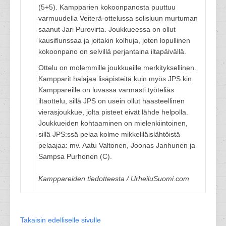
(5+5). Kampparien kokoonpanosta puuttuu
varmuudella Veiterä-ottelussa solisluun murtuman
saanut Jari Purovirta. Joukkueessa on ollut
kausiflunssaa ja joitakin kolhuja, joten lopullinen
kokoonpano on selvillä perjantaina iltapäivällä.
Ottelu on molemmille joukkueille merkityksellinen.
Kampparit halajaa lisäpisteitä kuin myös JPS:kin.
Kamppareille on luvassa varmasti työteliäs
iltaottelu, sillä JPS on usein ollut haasteellinen
vierasjoukkue, jolta pisteet eivät lähde helpolla.
Joukkueiden kohtaaminen on mielenkiintoinen,
sillä JPS:ssä pelaa kolme mikkeliläislähtöistä
pelaajaa: mv. Aatu Valtonen, Joonas Janhunen ja
Sampsa Purhonen (C).
Kamppareiden tiedotteesta / UrheiluSuomi.com
Takaisin edelliselle sivulle