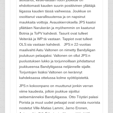
aloittanut, keski-iältään nuori joukkue on
ehdottomasti kauden suurin positiivinen yllättäjä
liigassa kauden tässä vaiheessa. Joukkue on
osoittanut vaarallisuutensa ja on napsinut
maukkaita voittoja. Avauskierroksella JPS kaatoi
yllättäen Narukerän ja myöhemmin on kaatunut
Botnia ja ToPV kahdesti. Tasurit ovat tulleet
Veiterää ja WP:tä vastaan. Tappiot ovat tulleet
OLS:sia vastaan kahdesti. JPS:n 22-vuotias
maalivahti Aatu Valtonen on nimetty Bandyliigan
joulukuun pelaajaksi. Valtonen on ollut JPS:n
puolustuksen lukko ja torjunnoillaan johdattanut
joukkueensa Bandyliigassa neljännelle sijalle.
Torjuntojen lisäksi Valtonen on kerännyt
kahdeksassa ottelussa kolme syöttöpistettä.
JPS:n kokoonpano on muuttunut jonkin verran
viime kaudesta, jolloin joukkue sijoittui
seitsemänneksi Bandyliigassa. Otto Töytäri palasi
Porista ja muut uudet pelaajat ovat omista nuorista
nostetut Ville-Matias Lammi, Jarno Eronen,