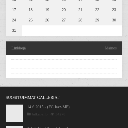
17
18
19
20
21
22
23
24
25
26
27
28
29
30
31
Linkkejä
Mainos
SUOSITUIMMAT GALLERIAT
14.6.2015 - (FC Jazz-MP)
Jalkapallo
34278