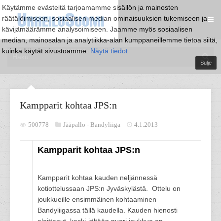
Käytämme evästeitä tarjoamamme sisällön ja mainosten
räätälöimiseen, sosiaalisen median ominaisuuksien tukemiseen ja
kävijämäärämme analysoimiseen. Jaamme myös sosiaalisen
median, mainosalan ja analytiikka-alan kumppaneillemme tietoa siitä,
kuinka käytät sivustoamme.
Näytä tiedot
Sulje
Kampparit kohtaa JPS:n
500778
Jääpallo -
Bandyliiga
4.1.2013
Kampparit kohtaa JPS:n
Kampparit kohtaa kauden neljännessä
kotiottelussaan JPS:n Jyväskylästä. Ottelu on
joukkueille ensimmäinen kohtaaminen
Bandyliigassa tällä kaudella. Kauden hienosti