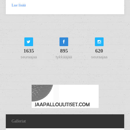
Lue lisää
1635
895
620
seuraajaa
tykkääjää
seuraajaa
Galleriat