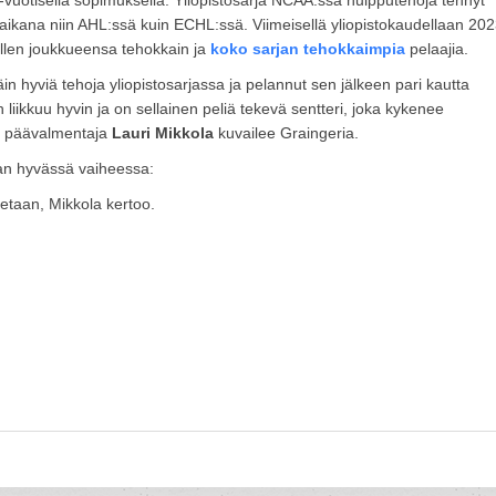
1-vuotisella sopimuksella. Yliopistosarja NCAA:ssa huipputehoja tehnyt
kana niin AHL:ssä kuin ECHL:ssä. Viimeisellä yliopistokaudellaan 202
llen joukkueensa tehokkain ja
koko sarjan tehokkaimpia
pelaajia.
äin hyviä tehoja yliopistosarjassa ja pelannut sen jälkeen pari kautta
liikkuu hyvin ja on sellainen peliä tekevä sentteri, joka kykenee
i, päävalmentaja
Lauri Mikkola
kuvailee Graingeria.
an hyvässä vaiheessa:
aetaan, Mikkola kertoo.