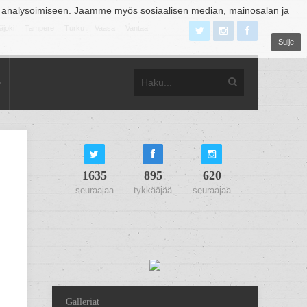
 analysoimiseen. Jaamme myös sosiaalisen median, mainosalan ja
äjoki
Tampere
Turku
Vaasa
Vantaa
Sulje
o
1635
895
620
seuraajaa
tykkääjää
seuraajaa
ä
Galleriat