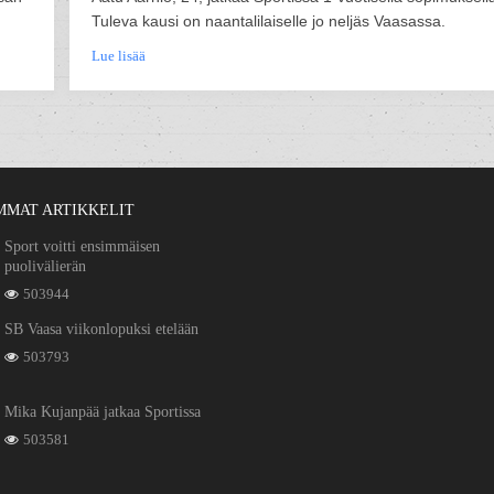
Tuleva kausi on naantalilaiselle jo neljäs Vaasassa.
Lue lisää
MMAT ARTIKKELIT
Sport voitti ensimmäisen
puolivälierän
503944
SB Vaasa viikonlopuksi etelään
503793
Mika Kujanpää jatkaa Sportissa
503581