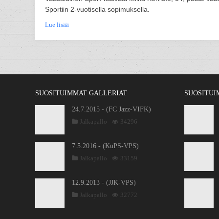
Sportiin 2-vuotisella sopimuksella.
Lue lisää
SUOSITUIMMAT GALLERIAT
SUOSITUI
24.7.2015 - (FC Jazz-VIFK)
Jalkapallo
34296
7.5.2016 - (KuPS-VPS)
Jalkapallo
33159
12.9.2013 - (JJK-VPS)
Jalkapallo
32772