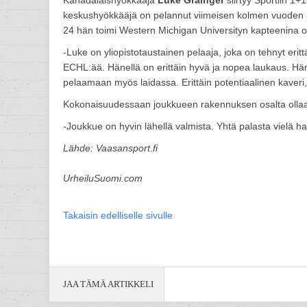
Kanadalaishyökkääjä
Luke Grainger
siirtyy Sportiin 1+
keskushyökkääjä on pelannut viimeisen kolmen vuoden ai
24 hän toimi Western Michigan Universityn kapteenina o
-Luke on yliopistotaustainen pelaaja, joka on tehnyt eritt
ECHL:ää. Hänellä on erittäin hyvä ja nopea laukaus. Hän 
pelaamaan myös laidassa. Erittäin potentiaalinen kaver
Kokonaisuudessaan joukkueen rakennuksen osalta olla
-Joukkue on hyvin lähellä valmista. Yhtä palasta vielä h
Lähde: Vaasansport.fi
UrheiluSuomi.com
Takaisin edelliselle sivulle
JAA TÄMÄ ARTIKKELI