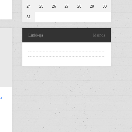
24
25
26
27
28
29
30
31
Linkkejä
Mainos
a