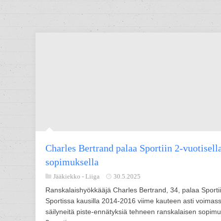
Charles Bertrand palaa Sportiin 2-vuotisell
sopimuksella
Jääkiekko -
Liiga
30.5.2025
Ranskalaishyökkääjä Charles Bertrand, 34, palaa Sportii
Sportissa kausilla 2014-2016 viime kauteen asti voimas
säilyneitä piste-ennätyksiä tehneen ranskalaisen sopim