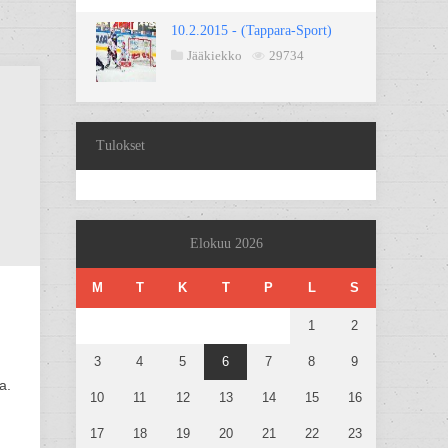
10.2.2015 - (Tappara-Sport)
Jääkiekko
29734
Tulokset
Elokuu 2026
M
T
K
T
P
L
S
1
2
3
4
5
6
7
8
9
a.
10
11
12
13
14
15
16
17
18
19
20
21
22
23