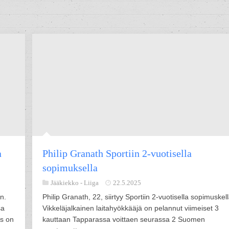
a
Philip Granath Sportiin 2-vuotisella
sopimuksella
Jääkiekko -
Liiga
22.5.2025
n.
Philip Granath, 22, siirtyy Sportiin 2-vuotisella sopimuskell
sa
Vikkeläjalkainen laitahyökkääjä on pelannut viimeiset 3
us on
kauttaan Tapparassa voittaen seurassa 2 Suomen