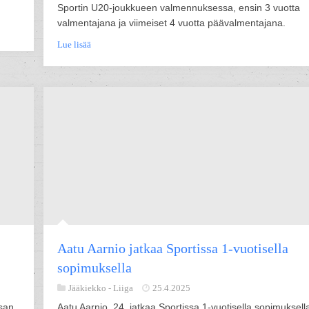
Sportin U20-joukkueen valmennuksessa, ensin 3 vuotta
valmentajana ja viimeiset 4 vuotta päävalmentajana.
Lue lisää
Aatu Aarnio jatkaa Sportissa 1-vuotisella
sopimuksella
Jääkiekko -
Liiga
25.4.2025
asan
Aatu Aarnio, 24, jatkaa Sportissa 1-vuotisella sopimuksell