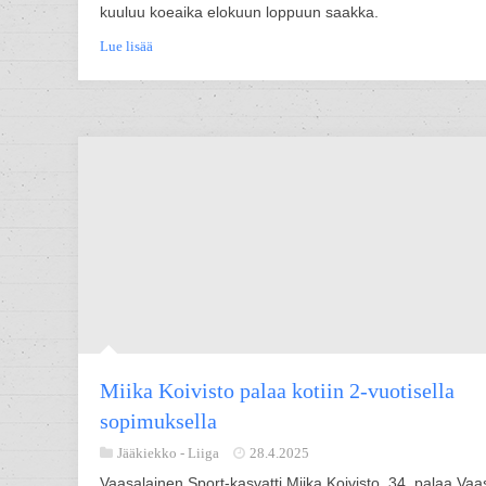
kuuluu koeaika elokuun loppuun saakka.
Lue lisää
Miika Koivisto palaa kotiin 2-vuotisella
sopimuksella
Jääkiekko -
Liiga
28.4.2025
Vaasalainen Sport-kasvatti Miika Koivisto, 34, palaa Va