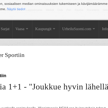
en, sosiaalisen median ominaisuuksien tukemiseen ja kävijämäärämme
amme.
Näytä tiedot
la
Kuopio
Lahti
Lappeenranta
Mikkeli
Oulu
Pori
Rauma
Rovaniemi
Sein
Sarjat
Vaasa
Kaupungit
UrheiluSuomi.com
Inf
r Sportiin
iin
ia 1+1 - "Joukkue hyvin lähell