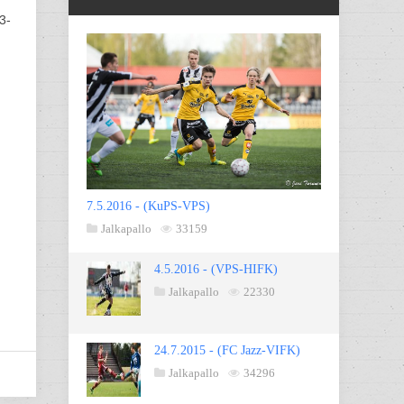
3-
7.5.2016 - (KuPS-VPS)
Jalkapallo
33159
4.5.2016 - (VPS-HIFK)
Jalkapallo
22330
24.7.2015 - (FC Jazz-VIFK)
Jalkapallo
34296