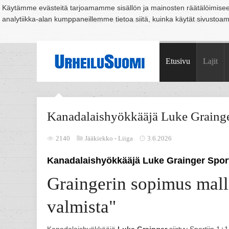
Käytämme evästeitä tarjoamamme sisällön ja mainosten räätälöimise
analytiikka-alan kumppaneillemme tietoa siitä, kuinka käytät sivusto
Suomi
Espoo
Helsinki
Hämeenlinna
Joensuu
Jyväskylä
Kouvo
Etusivu
Lajit
Kanadalaishyökkääjä Luke Grainge
2140
Jääkiekko -
Liiga
3.6.2026
Kanadalaishyökkääjä Luke Grainger Sport
Graingerin sopimus mall
valmista"