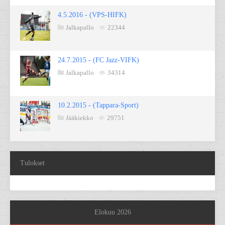
4.5.2016 - (VPS-HIFK)
Jalkapallo
22344
24.7.2015 - (FC Jazz-VIFK)
Jalkapallo
34314
10.2.2015 - (Tappara-Sport)
Jääkiekko
29751
Tulokset
Elokuu 2026