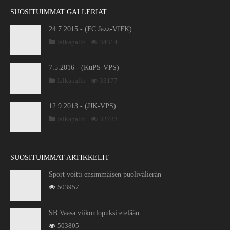
SUOSITUIMMAT GALLERIAT
24.7.2015 - (FC Jazz-VIFK)
Jalkapallo
34314
7.5.2016 - (KuPS-VPS)
Jalkapallo
33177
12.9.2013 - (JJK-VPS)
Jalkapallo
32783
SUOSITUIMMAT ARTIKKELIT
Sport voitti ensimmäisen puolivälierän
503957
SB Vaasa viikonlopuksi etelään
503805