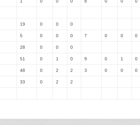
1
0
0
0
8
0
0
0
19
0
0
0
5
0
0
0
7
0
0
0
28
0
0
0
51
0
1
0
9
0
1
0
48
0
2
2
3
0
0
0
33
0
2
2