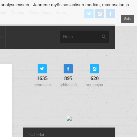
 analysoimiseen. Jaamme myös sosiaalisen median, mainosalan ja
äjoki
Tampere
Turku
Vaasa
Vantaa
Sulje
o
1635
895
620
seuraajaa
tykkääjää
seuraajaa
Galleriat