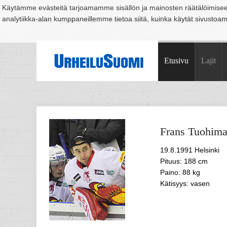
Käytämme evästeitä tarjoamamme sisällön ja mainosten räätälöimise
analytiikka-alan kumppaneillemme tietoa siitä, kuinka käytät sivusto
Suomi
Espoo
Helsinki
Hämeenlinna
Joensuu
Jyväskylä
Kouvo
Etusivu
Lajit
Frans
Tuohim
19.8.1991 Helsinki
Pituus: 188 cm
Paino: 88 kg
Kätisyys: vasen