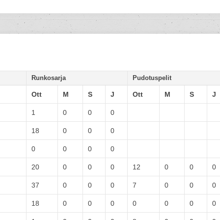
Runkosarja
Pudotuspelit
Ott
M
S
J
Ott
M
S
J
1
0
0
0
18
0
0
0
0
0
0
0
20
0
0
0
12
0
0
0
37
0
0
0
7
0
0
0
18
0
0
0
0
0
0
0