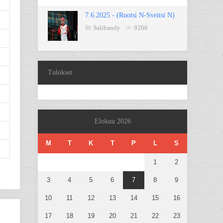
7.6.2025 - (Ruotsi N-Sveitsi N)
Salibandy
9266
Tulokset
Elokuu 2026
M
T
K
T
P
L
S
1
2
3
4
5
6
7
8
9
10
11
12
13
14
15
16
17
18
19
20
21
22
23