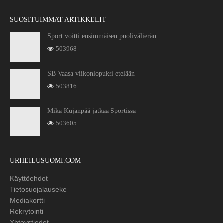
SUOSITUIMMAT ARTIKKELIT
Sport voitti ensimmäisen puolivälierän
503968
SB Vaasa viikonlopuksi etelään
503816
Mika Kujanpää jatkaa Sportissa
503605
URHEILUSUOMI.COM
Käyttöehdot
Tietosuojalauseke
Mediakortti
Rekrytointi
Yhteystiedot