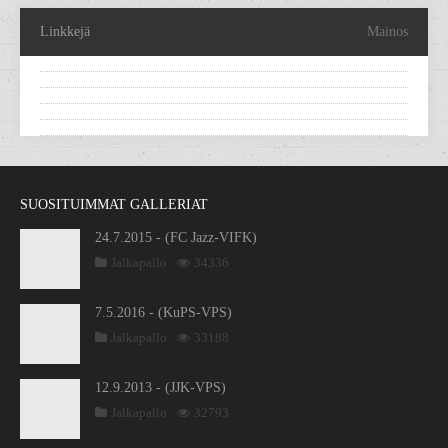
Linkkejä
Mainos
SUOSITUIMMAT GALLERIAT
24.7.2015 - (FC Jazz-VIFK)
Jalkapallo
34336
7.5.2016 - (KuPS-VPS)
Jalkapallo
33188
12.9.2013 - (JJK-VPS)
Jalkapallo
32793