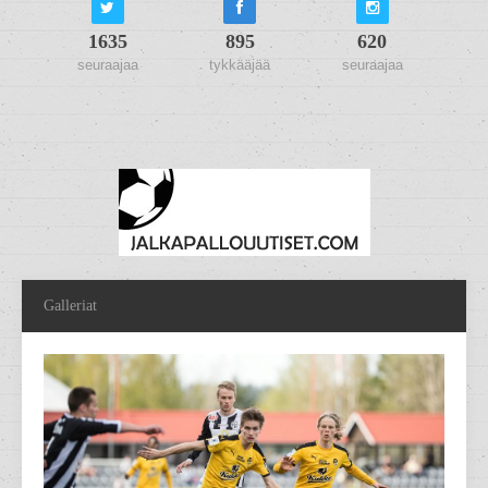
1635
895
620
seuraajaa
tykkääjää
seuraajaa
Galleriat